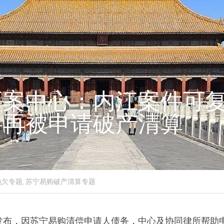
要案中心：内江案件可
将再被申请破产清算
欠专题,
苏宁易购破产清算专题
日发布，因苏宁易购清偿申请人债务，中心及协同律所帮助