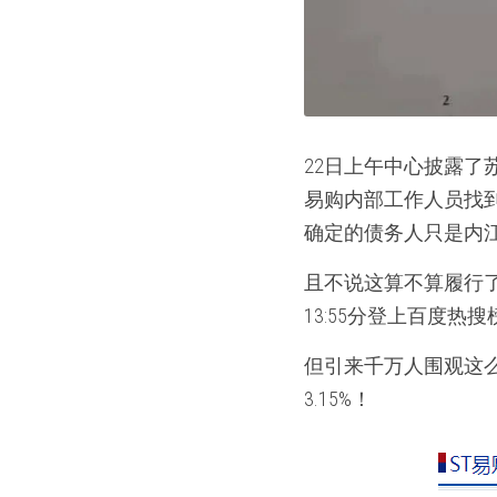
22日上午中心披露了
易购内部工作人员找
确定的债务人只是内江
且不说这算不算履行了
13:55分登上百度热搜
但引来千万人围观这
3.15%！   