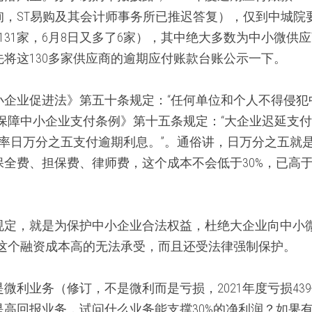
询，ST易购及其会计师事务所已推迟答复），仅到中城院
为131家，6月8日又多了6家），其中绝大多数为中小微供
将这130多家供应商的逾期应付账款台账公示一下。  
小企业促进法》第五十条规定：“任何单位和个人不得侵犯
《保障中小企业支付条例》第十五条规定：“大企业迟延支
率日万分之五支付逾期利息。”。通俗讲，日万分之五就是
保全费、担保费、律师费，这个成本不会低于30%，已高
规定，就是为保护中小企业合法权益，杜绝大企业向中小微
这个融资成本高的无法承受，而且还受法律强制保护。  
微利业务（修订，不是微利而是亏损，2021年度亏损43
是高回报业务，试问什么业务能支撑30%的净利润？如果