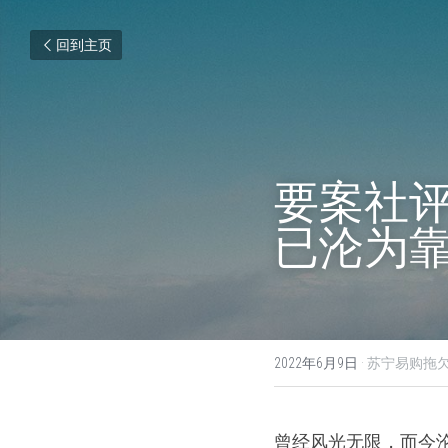
回到主页
要案社
已沦为
2022年6月9日
·
苏宁易购拖
曾经风光无限，而今沦