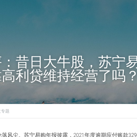
评：昔日大牛股，苏宁
靠高利贷维持经营了吗
欠专题
落风尘。苏宁易购年报披露，2021年度逾期应付账款32