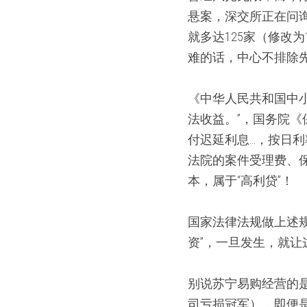
悬案，深交所正在问
就多达125家（修改
难的话，中心不排除先
《中华人民共和国中
法收益。”，国务院
付迟延利息…，按日利
法院的案件受理费、
本，属于“高利贷”！  
国家法律法规做上述
资”，一旦发生，就让
别说苏宁易购经营的是
司亏损冠军），即便