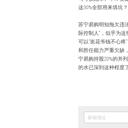
这30%全部用来填坑
苏宁易购明知拖欠违
际控制人”，似乎为
可以“崽花爷钱不心
和胜任能力严重欠缺
宁易购持股20%的
的水已深到这种程度